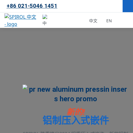
+86 021-5046 1451
×
中文
EN
中国
马来西亚
韩国
新的!
铝制压入式嵌件
美国