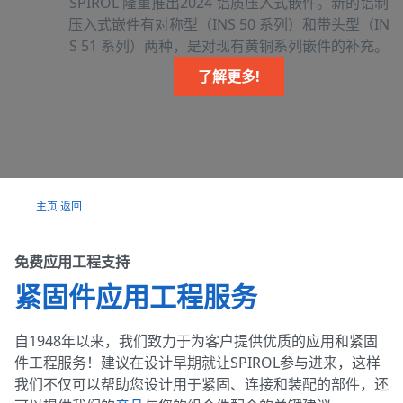
SPIROL 隆重推出2024 铝质压入式嵌件。新的铝制
压入式嵌件有对称型（INS 50 系列）和带头型（IN
S 51 系列）两种，是对现有黄铜系列嵌件的补充。
加拿大
了解更多!
英国
主页
返回
免费应用工程支持
德国
紧固件应用工程服务
自1948年以来，我们致力于为客户提供优质的应用和紧固
件工程服务！建议在设计早期就让SPIROL参与进来，这样
墨西哥
我们不仅可以帮助您设计用于紧固、连接和装配的部件，还