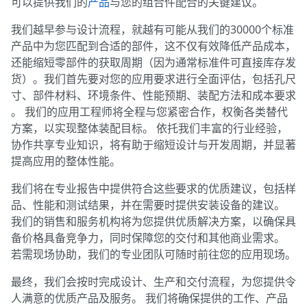
可以提供我们的
产品
与您的组合件配合的关键建议。
巴西
我们越早参与设计流程，就越有可能从我们的30000个标准
产品中为您匹配到合适的部件，这不仅有效降低产品成本，
还能缩短零部件的获取周期（因为通常标准件可直接库存发
货）。我们首先要对您的应用要求进行全面评估，包括孔尺
寸、部件材料、环境条件、性能预期、装配方法和成本要求
。 我们的应用工程师将全程与您紧密合作，权衡各类替代
方案，以实现整体装配目标。 依托我们丰富的行业经验，
捷克共和国
协作共享专业知识，将有助于缩短设计与开发周期，并显著
提高应用的整体性能。
法国
我们将在专业报告中提供符合这些要求的优质建议，包括样
品、性能和测试结果，并在需要时提供安装设备的建议。
我们的销售和服务机构将为您提供优质解决方案，以确保具
备价格具备竞争力，同时保障您的交付和其他商业需求。
西班牙
若需现场协助，我们的专业团队可随时前往您的应用现场。
最终，我们会按时完成设计、生产和交付流程，为您提供令
人满意的优质产品及服务。 我们将确保提供的工作、产品