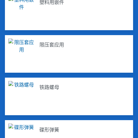
塑料用嵌件
限压套应用
铁路螺母
碟形弹簧