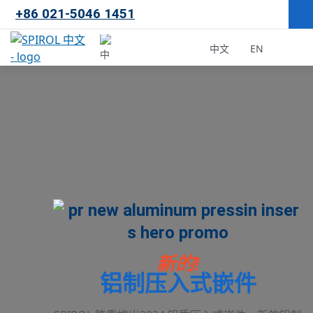
+86 021-5046 1451
×
中文
EN
中国
马来西亚
韩国
新的!
铝制压入式嵌件
美国