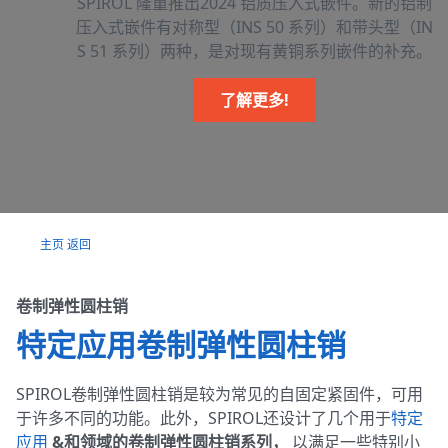
SPIROL 隆重推出2024 铝质压入式嵌件。新的铝制
压入式嵌件有对称型（INS 50 系列）和带头型（IN
S 51 系列）两种，是对现有黄铜系列嵌件的补充。
加拿大
了解更多!
英国
主页
返回
卷制弹性圆柱销
德国
特定应用卷制弹性圆柱销
SPIROL卷制弹性圆柱销是较为常见的自固定紧固件，可用
墨西哥
于许多不同的功能。此外，SPIROL还设计了几个用于
特定
应用
&和领域的卷制弹性圆柱销系列，
以满足一些特别小