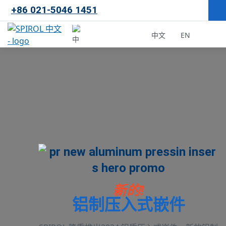
+86 021-5046 1451
×
中文
EN
中国
马来西亚
韩国
新的!
铝制压入式嵌件
美国