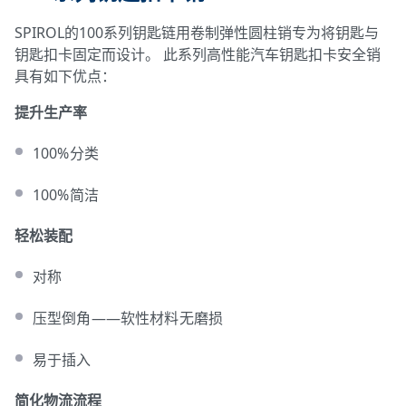
SPIROL的100系列钥匙链用卷制弹性圆柱销专为将钥匙与
550系列化妆盒用卷制圆柱销
钥匙扣卡固定而设计。 此系列高性能汽车钥匙扣卡安全销
880系列卡锁定和弹出夹用销
具有如下优点：
提升生产率
100%分类
100%简洁
轻松装配
对称
压型倒角——软性材料无磨损
易于插入
简化物流流程