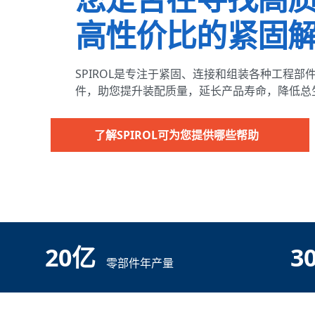
您是否在寻找高
高性价比的紧固
德国
SPIROL是专注于紧固、连接和组装各种工程部
件，助您提升装配质量，延长产品寿命，降低总
了解SPIROL可为您提供哪些帮助
墨西哥
巴西
20亿
30
零部件年产量