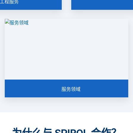
工程服务
特定应用要求，并与您的设计团
SPIROL拥有12条主要
推荐理想解决方案。
提高您的产品质量，简化
解更多
了
服务领域
自1948年以来，SPIROL始终是行业领先的制造商与经销商
值得信赖的长期合作伙伴。